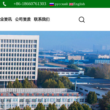
+86-18660761303
русский
English
行业资讯
公司资质
联系我们