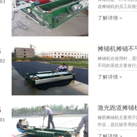
.03
道摊铺机的员工应接
握了这些，橡胶摊铺机
了解详情＞
摊铺机摊铺不
4
摊铺机在使用时，需
.02
不同的系统主要有行
摊铺不平整的情况，具
了解详情＞
激光跑道摊铺
6
橡胶摊铺机主要用于
.01
作业，是比较常用的
大家说说激光跑道摊铺
了解详情＞