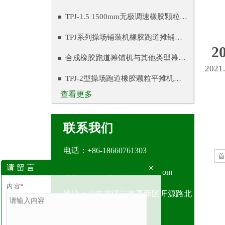
TPJ-1.5 1500mm无极调速橡胶颗粒跑道摊铺机的应用
TPJ系列操场铺装机橡胶跑道摊铺机应用注意事项
2
合成橡胶跑道摊铺机与其他类型摊铺机相比有何优势
2021
TPJ-2型操场跑道橡胶颗粒平摊机橡胶摊铺机操作注意事项
查看更多
联系我们
电话：+86-18660761303
首
+
请 留 言
邮箱：market@chinacoalintl.com
内 容
*
地址：山东省济宁市高新区开源路北
11号