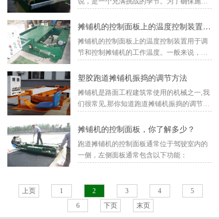
说，是一个充满挑战的季节。为了确保施工
质量和机器的正常运行，以下是一些关键的
注意事项，希望对您有所帮助。
摊铺机的控制面板上的温度控制装置如
何使用?
摊铺机的控制面板上的温度控制装置用于调
节和控制摊铺机的工作温度。一般来说，温
度控制装置包括温度显示屏、温度调节旋钮
和温度设定按钮。
塑胶跑道摊铺机振捣的调节方法
摊铺机是路面工程建筑常使用的机械之一,我
们很常见,那你知道跑道摊铺机振捣的调节方
法有几点呢？我们一起来看看吧！
摊铺机的控制面板，你了解多少？
跑道摊铺机的控制面板通常位于驾驶室内的
一侧，左侧面板通常包含以下功能：
上页
1
2
3
4
5
6
下页
末页