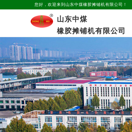
您好，欢迎来到山东中煤橡胶摊铺机有限公司！
山东中煤
橡胶摊铺机有限公司