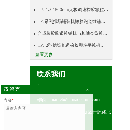
TPJ-1.5 1500mm无极调速橡胶颗粒跑道摊铺机的应用
TPJ系列操场铺装机橡胶跑道摊铺机应用注意事项
合成橡胶跑道摊铺机与其他类型摊铺机相比有何优势
TPJ-2型操场跑道橡胶颗粒平摊机橡胶摊铺机操作注意事项
查看更多
联系我们
电话：+86-18660761303
+
请 留 言
邮箱：market@chinacoalintl.com
内 容
*
地址：山东省济宁市高新区开源路北
11号