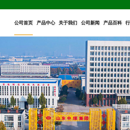
公司首页
产品中心
关于我们
公司新闻
产品百科