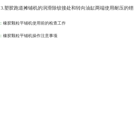
3.塑胶跑道摊铺机的润滑除铰接处和转向油缸两端使用耐压的锂
：
橡胶颗粒平铺机使用前的检查工作
：
橡胶颗粒平铺机操作注意事项