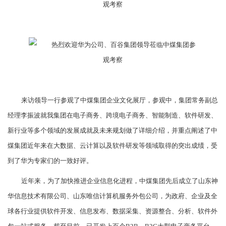
来访领导一行参观了中煤集团企业文化展厅，参观中，集团常务副总
经理李振波就我集团在电子商务、跨境电子商务、智能制造、软件研发、
新行业等多个领域的发展成就及未来规划做了详细介绍，并重点阐述了中
煤集团近年来在大数据、云计算以及软件研发等领域取得的突出成绩，受
到了华为专家们的一致好评。
近年来，为了加快推进企业信息化进程，中煤集团先后成立了山东神
华信息技术有限公司、山东唯信计算机服务外包公司，为政府、企业及全
球各行业提供软件开发、信息发布、数据采集、资源整合、分析、软件外