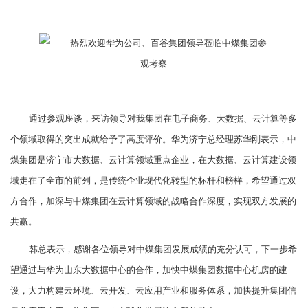
通过参观座谈，来访领导对我集团在电子商务、大数据、云计算等多
个领域取得的突出成就给予了高度评价。华为济宁总经理苏华刚表示，中
煤集团是济宁市大数据、云计算领域重点企业，在大数据、云计算建设领
域走在了全市的前列，是传统企业现代化转型的标杆和榜样，希望通过双
方合作，加深与中煤集团在云计算领域的战略合作深度，实现双方发展的
共赢。
韩总表示，感谢各位领导对中煤集团发展成绩的充分认可，下一步希
望通过与华为山东大数据中心的合作，加快中煤集团数据中心机房的建
设，大力构建云环境、云开发、云应用产业和服务体系，加快提升集团信