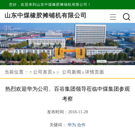
您好，欢迎来到山东中煤橡胶摊铺机有限公司！
山东中煤橡胶摊铺机有限公司
当前位置：
公司首页
公司新闻
详情页面
热烈欢迎华为公司、百谷集团领导莅临中煤集团参观
考察
发布时间：2018-11-28
关键词：
华为
合作