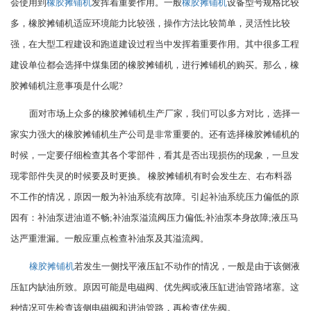
会使用到
橡胶摊铺机
发挥着重要作用。一般
橡胶摊铺机
设备型号规格比较
多，橡胶摊铺机适应环境能力比较强，操作方法比较简单，灵活性比较
强，在大型工程建设和跑道建设过程当中发挥着重要作用。其中很多工程
建设单位都会选择中煤集团的橡胶摊铺机，进行摊铺机的购买。那么，橡
胶摊铺机注意事项是什么呢?
面对市场上众多的橡胶摊铺机生产厂家，我们可以多方对比，选择一
家实力强大的橡胶摊铺机生产公司是非常重要的。还有选择橡胶摊铺机的
时候，一定要仔细检查其各个零部件，看其是否出现损伤的现象，一旦发
现零部件失灵的时候要及时更换。 橡胶摊铺机有时会发生左、右布料器
不工作的情况，原因一般为补油系统有故障。引起补油系统压力偏低的原
因有：补油泵进油道不畅;补油泵溢流阀压力偏低;补油泵本身故障;液压马
达严重泄漏。一般应重点检查补油泵及其溢流阀。
橡胶摊铺机
若发生一侧找平液压缸不动作的情况，一般是由于该侧液
压缸内缺油所致。原因可能是电磁阀、优先阀或液压缸进油管路堵塞。这
种情况可先检查该侧电磁阀和进油管路，再检查优先阀。