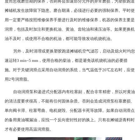
度而忽视磨合期的保养，否则将会加速部分元件的异常磨损，为塑胶跑道
摊铺机发生故障留下隐患。磨合期满，必须进行必要的强制保养。平时使
用一定要严格按照维修保养手册进行及时的维修保养，机器的保养主要是
润滑，包括及时加注和更换机油、黄油、齿轮油和液压油等。如果更换机
油不及时，或使用不合格的机油，都可能导致发动机烧机油。
另外，及时清理或更换塑胶跑道摊铺机空气滤芯，启动及熄火时均怠
速运转3 min~5 mm，使用合格的柴油，都是避免该机烧机油的必要措
施。对于关键润滑点采用自动润滑的系统，当气温低于20℃左右时，应使
用2号润滑脂。
自动润滑泵和递进式分配器内有柱塞副，配合非常精密，所以对黄油
的清洁度要求很高，不能有任何固体杂质。否则会造成润滑泵柱塞磨损、
单向阀卡滞、柱塞弯曲、电机烧毁、分配器卡死等故障。如果自动润滑点
的备用黄油嘴漏油，应找一个反向密封性好的换上。只有在摊铺沥青料时
才有必要使用高温润滑脂。