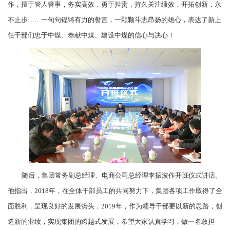
作，擅于管人管事，务实高效，勇于担责，持久关注绩效，开拓创新，永
不止步……一句句铿锵有力的誓言，一颗颗斗志昂扬的雄心，表达了新上
任干部们忠于中煤、奉献中煤、建设中煤的信心与决心！
随后，集团常务副总经理、电商公司总经理李振波作开班仪式讲话。
他指出，2018年，在全体干部员工的共同努力下，集团各项工作取得了全
面胜利，呈现良好的发展势头，2019年，作为领导干部要以新的思路，创
造新的业绩，实现集团的跨越式发展，希望大家认真学习，做一名敢担