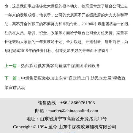
命，这是我们事业能够做大做强的根本动力。他高度肯定了烟台公司过去
一年来的发展成绩，他表示，公司的发展离不开各级政府的大力支持和帮
助，离不开全体职工的不懈努力和辛勤付出
，2019年中煤集团将会一如既
往的在人员、培训、资金、政策等方面给予烟台公司全方位支持。渠董事
长还鼓励大家新的一年要鼓足干劲、全力以赴、开拓创新、砥砺前行，为
顺利完成2019年的任务目标、创造更加美好的未来而不懈奋斗！
上一篇：
热烈欢迎俄罗斯客商莅临中煤集团采购设备
下一篇：
中煤集团应邀参加山东省“送政策上门 助民企发展”税收政
策宣讲活动
销售热线：+86-18660761303
邮箱：market@chinacoalintl.com
地址：山东省济宁市高新区开源路北11号
Copyright © 1994-至今 山东中煤橡胶摊铺机有限公司