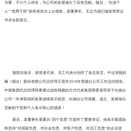
为重，不计个人得失，为公司的发展做出了应有贡献。随后，“先进个
人”“优秀干部”获得者依次上台领奖，渠董事长、王总为他们颁发荣誉证
书并合影留念。
颁奖结束后，获奖者代表、员工代表分别作了表态发言。中运智能机
械（烟台）股份有限公司总经理王昆作2018年度烟台公司工作总结报告。
中煤集团代总经理韩勇通过远程视频的方式代表集团两委领导班子向烟台
公司一年来取得的发展成绩表示祝贺，向烟台公司筹建、成立、发展做出
贡献的干部和个人表示衷心的感谢！
最后，渠董事长着重从“四个负责”方面作了重要讲话。他表示集团始
终坚持“对国家负责、对社会负责、对客户负责、对员工负责”的企业使