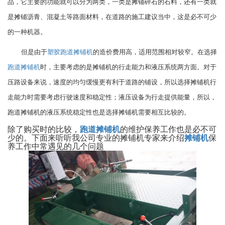
品，它主要的功能就可以分为两类，一类是摊铺碎石的石料，还有一类就
是摊铺沥青、混凝土等路面材料，在道路的施工建议当中，这是必不可少
的一种机器。
但是由于
塑胶跑道摊铺机
的造价费用高，适用范围相对较窄。在选择
跑道摊铺机
时，主要考虑的是摊铺机的行走能力和液压系统两方面。对于
压路设备来说，速度的均匀缓慢更有利于道路的铺设，所以选择摊铺机行
走能力时需要考虑行驶速度和稳定性；液压设备为行走提供能量，所以，
跑道摊铺机的液压系统稳定性也是选择摊铺机需要相互比较的。
除了购买时的比较，
跑道摊铺机
的维护保养工作也是必不可
少的。下面来听听我公司专业的摊铺机专家来介绍
摊铺机
保
养工作中常遇见的几个问题