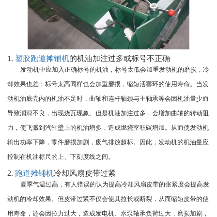
1.
塑胶跑道摊铺机
的机油加注过多或标号不正确
发动机中应加入正确标号的机油，标号太低会加重发动机的磨损，冷
却效果也差；标号太高同样也会加重磨损，缩短活塞环的使用寿命。当发
动机油底壳内的机油不足时，曲轴和连杆轴颈与主轴承等会因机油量少而
导致润滑不良，出现烧瓦现象。但是机油加注过多，会增加曲轴的转动阻
力，使飞溅到汽缸壁上的机油增多，造成燃烧室积碳增加。从而使发动机
输出功率下降，零件磨损加剧，废气排放超标。因此，发动机的机油量应
控制在机油标尺的上、下刻度线之间。
2.
跑道摊铺机
冷却风扇皮带过紧
夏季气温过高，有人错误的认为提高冷却风扇皮带的张紧度会提高发
动机的冷却效果。但皮带过紧不仅会使其拉长或断裂，从而缩短皮带的使
用寿命，还会因拉力过大，造成发电机、水泵轴承负荷过大，磨损加剧，