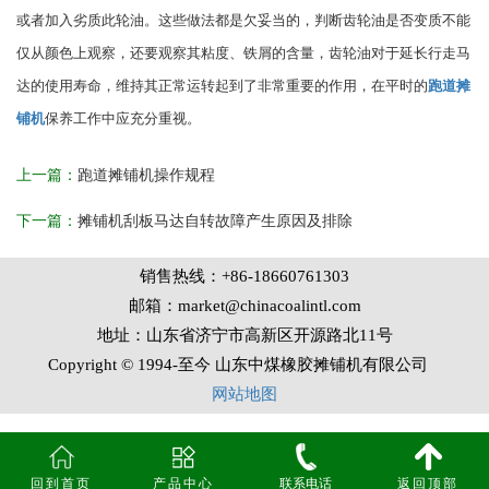
或者加入劣质此轮油。这些做法都是欠妥当的，判断齿轮油是否变质不能
仅从颜色上观察，还要观察其粘度、铁屑的含量，齿轮油对于延长行走马
达的使用寿命，维持其正常运转起到了非常重要的作用，在平时的
跑道摊
铺机
保养工作中应充分重视。
上一篇：
跑道摊铺机操作规程
下一篇：
摊铺机刮板马达自转故障产生原因及排除
销售热线：+86-18660761303
邮箱：market@chinacoalintl.com
地址：山东省济宁市高新区开源路北11号
Copyright © 1994-至今 山东中煤橡胶摊铺机有限公司
网站地图
回到首页
产品中心
联系电话
返回顶部