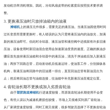
发动机功率消耗增加。因此，冷却风扇皮带的松紧度应按照技术要求调
整。
3. 更换液压油时只放掉油箱内的油液
摊铺机
上的液压元件很多，需要充足的液压油。当液压油因使用时间
过长变质而需要更换时，有人错误的认为只需将液压油内的油放光，加满
新的液压油即可。但此时冷却器、液压油管和液控阀中还残留有许多旧液
压油，设备使用时新旧油混合使用会加速新油变质的速度。正确的换油步
骤应首先放掉液压油箱和冷却器中的液压油，清洗干净油箱后加入新液压
油；再拆下回路总管，启动发动机后低速运转，使油泵工作，分别操纵各
机构，靠液压油将回路中的旧油逐一排出，直至回油总管有新油流出为
止；然后将回油总管与油箱连接，往油箱中补充新液压油至规定位置。
4. 齿轮油长期不更换或加入劣质齿轮油
由于
塑胶跑道摊铺机
行进速度较慢，而原装齿轮油长期使用不会变
色，有些人误以为减速机磨损也较慢， 市场上又很难买到原厂齿轮油，
从厂家调货速度较慢，同时工期又很紧，很多驾驶员选择了不更换齿轮油